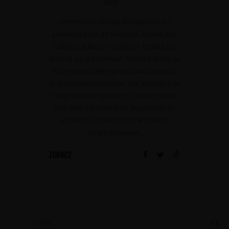
2017
Pomysł na własną działalność to
pierwszy krok do sukcesu. Jednak aby
odnieść sukces w biznesie trzeba go
dobrze zorganizować. Miejsce pracy, w
którym będziemy przebywać razem z
pracownikami powinno być estetycznie
i wygodnie urządzone. Pomieszczenia
biurowe odpowiednio wyposażenie
sprawią, że praca będzie dobrze
zorganizowana...
ZOBACZ