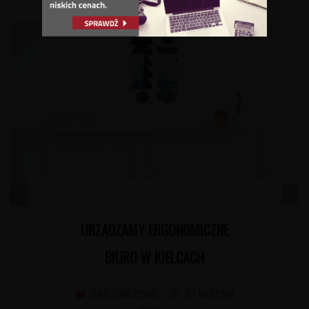
URZĄDZAMY ERGONOMICZNE
BIURO W KIELCACH
ŚWIĘTOKRZYSKIE
21 SIERPNIA