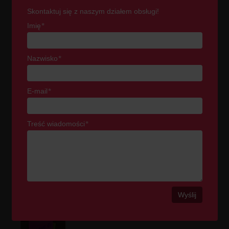
Skontaktuj się z naszym działem obsługi!
Imię
*
Nazwisko
*
E-mail
*
Treść wiadomości
*
POPULARNE POSTY
KONTAKT