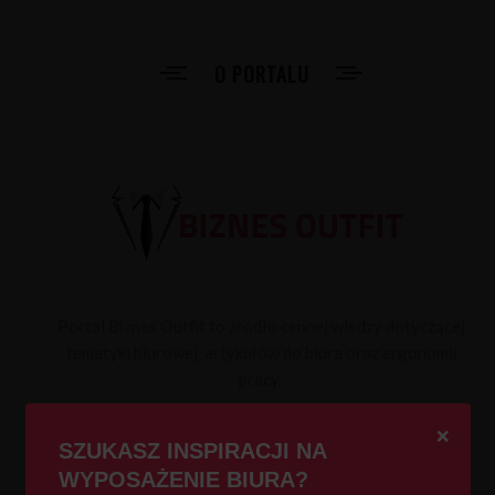
O PORTALU
Portal Biznes Outfit to źródło cennej wiedzy dotyczącej
tematyki biurowej, artykułów do biura oraz ergonomii
pracy.
❌
SZUKASZ INSPIRACJI NA
WYPOSAŻENIE BIURA?