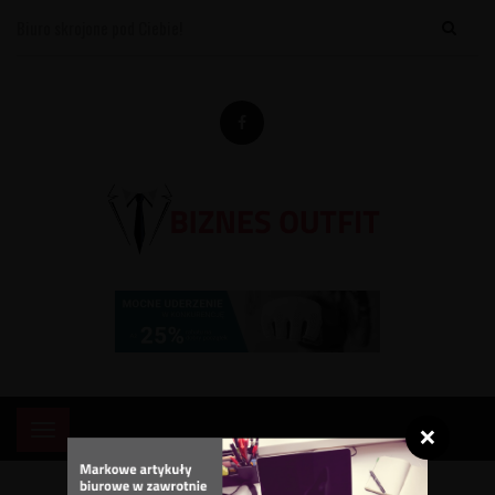
Biuro skrojone pod Ciebie!
×
Menu
❌