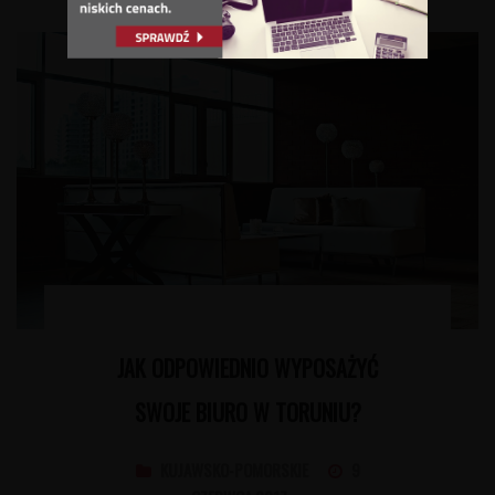
JAK ODPOWIEDNIO WYPOSAŻYĆ
SWOJE BIURO W TORUNIU?
KUJAWSKO-POMORSKIE
9