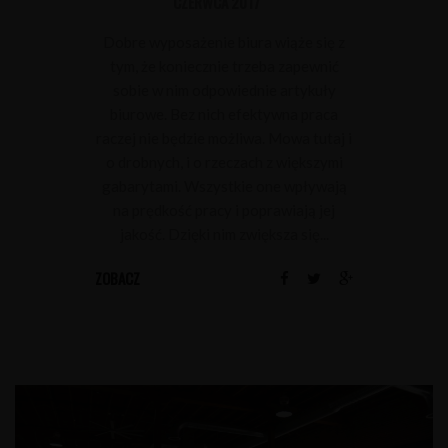
CZERWCA 2017
Dobre wyposażenie biura wiąże się z
tym, że koniecznie trzeba zapewnić
sobie w nim odpowiednie artykuły
biurowe. Bez nich efektywna praca
raczej nie będzie możliwa. Mowa tutaj i
o drobnych, i o rzeczach z większymi
gabarytami. Wszystkie one wpływają
na prędkość pracy i poprawiają jej
jakość. Dzięki nim zwiększa się...
ZOBACZ