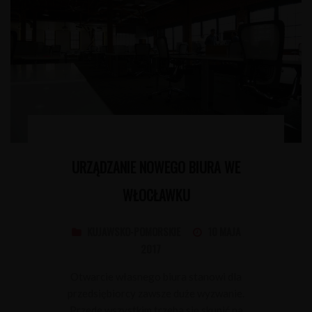
URZĄDZANIE NOWEGO BIURA WE
WŁOCŁAWKU
KUJAWSKO-POMORSKIE
10 MAJA
2017
Otwarcie własnego biura stanowi dla
przedsiębiorcy zawsze duże wyzwanie.
Przede wszystkim trzeba się skupić na