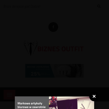
Biuro skrojone pod Ciebie!
×
Menu
❌